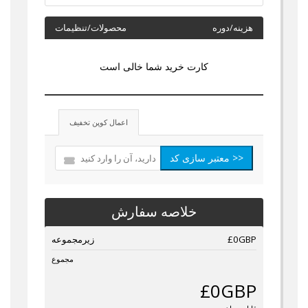
هزینه/دوره
محصولات/تنظیمات
کارت خرید شما خالی است
اعمال کوپن تخفیف
معتبر سازی کد >>
خلاصه سفارش
£0GBP
زیرمجموعه
مجموع
£0GBP