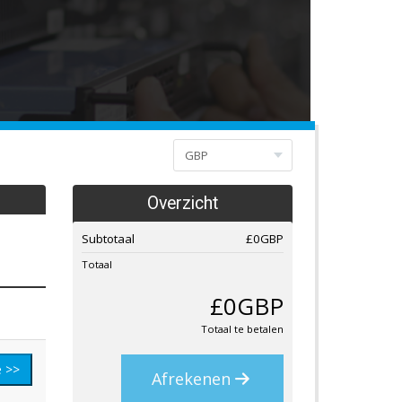
Overzicht
Subtotaal
£0GBP
Totaal
£0GBP
Totaal te betalen
e >>
Afrekenen