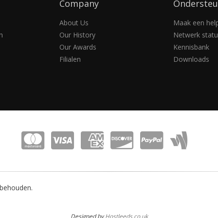
Company
Ondersteu
About Us
Maak een help
n
Our History
Netwerk statu
Our Awards
Kennisbank
Filialen
Downloads
rbehouden.
Designed by
Hostleeds.co.uk