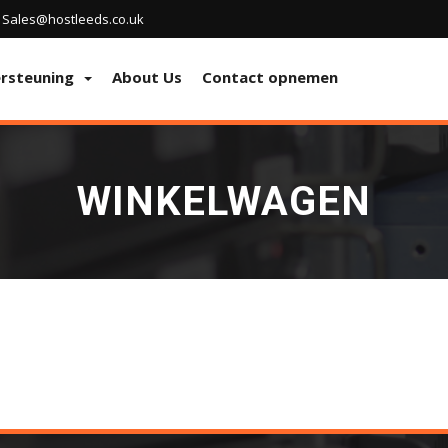
Sales@hostleeds.co.uk
rsteuning
About Us
Contact opnemen
WINKELWAGEN