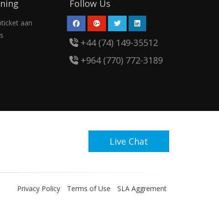
ning
Follow Us
ticket aan
s
+44 (74) 149-35512
+964 (770) 772-3189
Live Chat
Privacy Policy
Terms of Use
SLA Aggrement