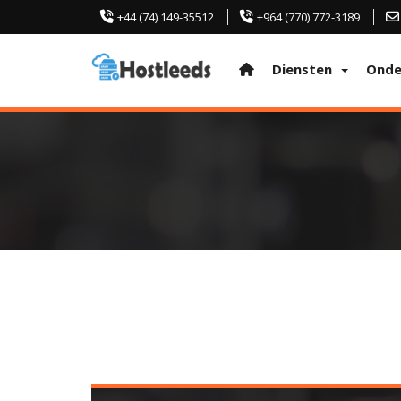
+44 (74) 149-35512
+964 (770) 772-3189
Diensten
Onde