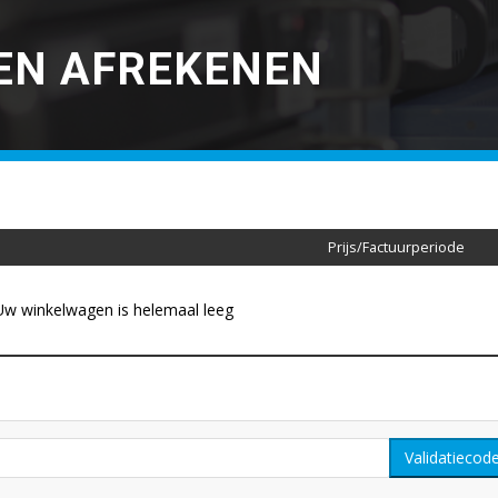
EN AFREKENEN
Prijs/Factuurperiode
Uw winkelwagen is helemaal leeg
Validatiecod