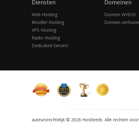
Diensten
Domeinen
Web Hosting
Domein WHOIS
Reseller Hosting
Domein verhuize
VPS Hosting
Radio Hosting
Dedicated Servers
auteursrechtelijk © 2026 Hostleeds.
Alle rechten voo