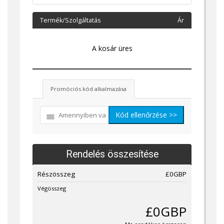
Termék/Szolgáltatás
Ár
A kosár üres
Promóciós kód alkalmazása
Kód ellenőrzése >>
Rendelés összesítése
Részösszeg
£0GBP
Végösszeg
£0GBP