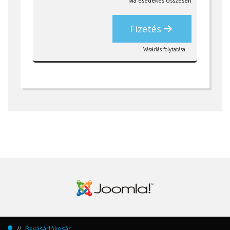
Ma esedékes összesen
Fizetés
Vásárlás folytatása
Bevásárlókosár