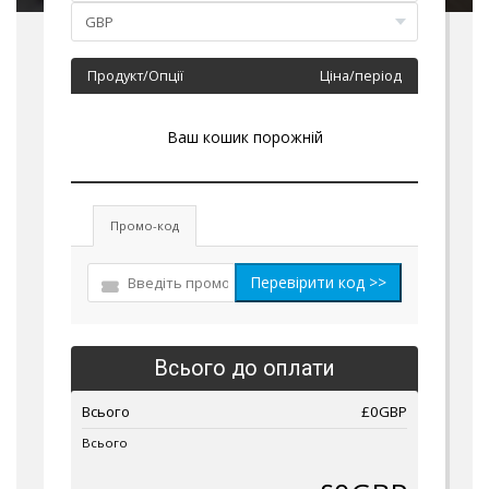
Продукт/Опції
Ціна/період
Ваш кошик порожній
Промо-код
Перевірити код >>
Всього до оплати
Всього
£0GBP
Всього